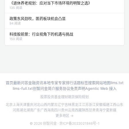
《退休养老规划：应对当下市场环境的明智之选》
135 阅读
政策东风劲吹，医药板块机会凸显
94 阅读
科技股前景：行业视角下的机遇与挑战
150 阅读
首页
最新问答
金融资讯
本地专家
专家排行
话题标签
搜索
网站地图
llms.txt
llms-full.txt
创智问金简介
服务协议
免责声明
Agentic Web 接入
股票投资
基金理财
期货
保险规划
北京
上海
天津
重庆
河北
山西
内蒙古
辽宁
吉林
黑龙江
江苏
浙江
安徽
福建
江西
山东
河南
湖北
湖南
广东
广西
海南
四川
贵州
云南
西藏
陕西
甘肃
青海
宁夏
新疆
更多地区 →
© 2026 创智问金 ·
京ICP备2022021846号-1