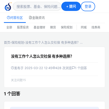
+
提问
登录
问答社区
金融资讯
|
全部
股票投资
基金理财
期货
保险规划
同城
找券商
排
首页
›
保险规划
›
没有工作个人怎么交社保 有多种选择？…
没有工作个人怎么交社保 有多种选择？
发布于 2025-03-22 12:45
428 次浏览
1 个回答
15
关注问题
1 个回答