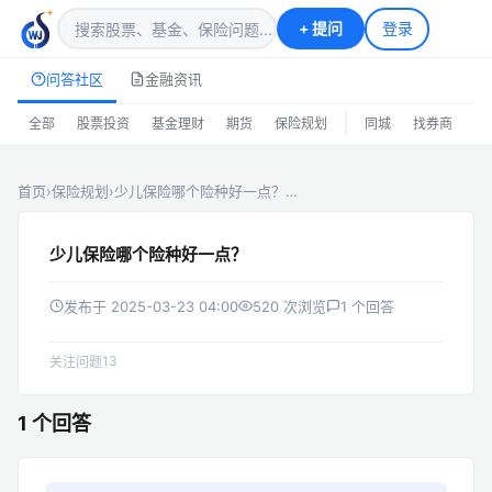
+
提问
登录
问答社区
金融资讯
|
全部
股票投资
基金理财
期货
保险规划
同城
找券商
排
首页
›
保险规划
›
少儿保险哪个险种好一点？…
少儿保险哪个险种好一点？
发布于 2025-03-23 04:00
520 次浏览
1 个回答
13
关注问题
1 个回答