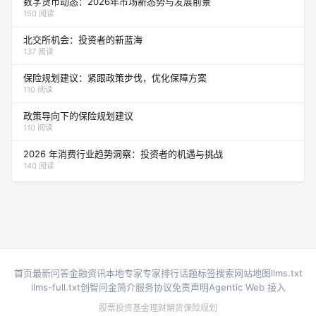
数字货币动态：2026年市场新态势与发展前景
150 阅读
北交所机会：投资者的新蓝海
137 阅读
保险规划建议：紧跟政策步伐，优化保障方案
110 阅读
政策导向下的保险规划建议
110 阅读
2026 年消费行业趋势洞察：投资者的机遇与挑战
140 阅读
首页
最新问答
金融资讯
本地专家
专家排行
话题标签
搜索
网站地图
llms.txt
llms-full.txt
创智问金简介
服务协议
免责声明
Agentic Web 接入
股票投资
基金理财
期货
保险规划