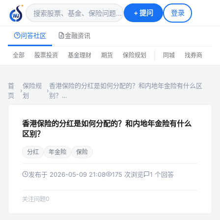
+
提问
登录
问答社区
金融资讯
|
全部
股票投资
基金理财
期货
保险规划
同城
找券商
排
首
保险规
香港保险的分红是如何分配的？和内地年金险有什么区
›
›
页
划
别？…
香港保险的分红是如何分配的？和内地年金险有什么
区别？
分红
年金险
保险
发布于 2026-05-09 21:08
175 次浏览
1 个回答
0
关注问题