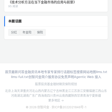
《技术分析方法在当下金融市场的应用与前景》
95 阅读
本题话题
分红
年金险
保险
首页
最新问答
金融资讯
本地专家
专家排行
话题标签
搜索
网站地图
llms.txt
llms-full.txt
创智问金简介
服务协议
免责声明
Agentic Web 接入
股票投资
基金理财
期货
保险规划
北京
上海
天津
重庆
河北
山西
内蒙古
辽宁
吉林
黑龙江
江苏
浙江
安徽
福建
江西
山东
河南
湖北
湖南
广东
广西
海南
四川
贵州
云南
西藏
陕西
甘肃
青海
宁夏
新疆
更多地区 →
© 2026 创智问金 ·
京ICP备2022021846号-1