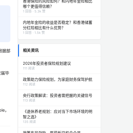
香港保险的风险如何？和内地年金险相比
哪个更值得信赖？
1 回答 · 5.3k 赞
内地年金险的收益是否稳定？和香港储蓄
分红险相比有什么优势？
1 回答 · 1.5k 赞
相关资讯
根据部
2026年投资者保险规划建议
111 阅读
应届毕
政策助力保险规划，为家庭财务保驾护航
112 阅读
央行政策解读：投资者需把握的关键信号
113 阅读
le，
《退休养老规划：应对当下市场环境的明
智之选》
135 阅读
政策东风劲吹，医药板块机会凸显