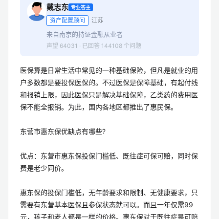
戴志东
专业答主
资产配置顾问
江苏
来自南京的持证金融从业者
声望 64031 · 已回答 144108 个问题
医保算是日常生活中常见的一种基础保险，但凡是就业的用
户多数都是要投保医保的。不过医保是保障基础，有起付线
和报销上限，因此医保只是解决基础保障，乙类药的费用医
保不能全报销。为此，国内各地区都推出了惠民保。
东营市惠东保优缺点有哪些?
优点：东营市惠东保投保门槛低、既往症可保可赔，同时保
费是老少同价。
惠东保的投保门槛低，无年龄要求和限制、无健康要求，只
需要有东营基本医保且参保状态就可以。而且一年仅需99
元，孩子和老人都是一样的价格。惠东保对于既往症是可赔