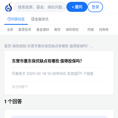
+
提问
登录
问答社区
金融资讯
|
全部
股票投资
基金理财
期货
保险规划
同城
找券商
排
首页
›
保险规划
›
东营市惠东保优缺点有哪些 值得投保吗？…
东营市惠东保优缺点有哪些 值得投保吗？
发布于 2025-02-18 10:35
305 次浏览
1 个回答
17
关注问题
1 个回答