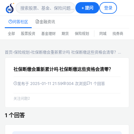
+
提问
登录
问答社区
金融资讯
|
全部
股票投资
基金理财
期货
保险规划
同城
找券商
排
首页
›
保险规划
›
社保断缴会重新累计吗 社保断缴这些资格会清零？…
社保断缴会重新累计吗 社保断缴这些资格会清零？
发布于 2025-01-11 21:59
304 次浏览
1 个回答
2
关注问题
1 个回答