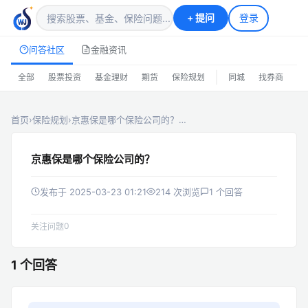
+
提问
登录
问答社区
金融资讯
|
全部
股票投资
基金理财
期货
保险规划
同城
找券商
排
首页
›
保险规划
›
京惠保是哪个保险公司的？…
京惠保是哪个保险公司的？
发布于 2025-03-23 01:21
214 次浏览
1 个回答
0
关注问题
1 个回答