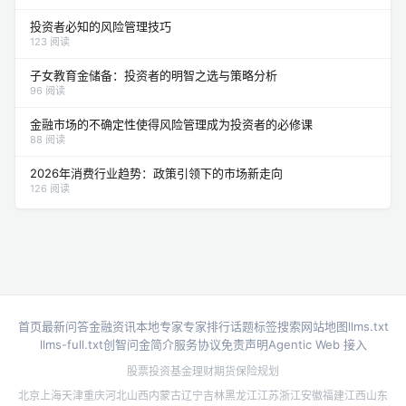
投资者必知的风险管理技巧
123 阅读
子女教育金储备：投资者的明智之选与策略分析
96 阅读
金融市场的不确定性使得风险管理成为投资者的必修课
88 阅读
2026年消费行业趋势：政策引领下的市场新走向
126 阅读
首页
最新问答
金融资讯
本地专家
专家排行
话题标签
搜索
网站地图
llms.txt
llms-full.txt
创智问金简介
服务协议
免责声明
Agentic Web 接入
股票投资
基金理财
期货
保险规划
北京
上海
天津
重庆
河北
山西
内蒙古
辽宁
吉林
黑龙江
江苏
浙江
安徽
福建
江西
山东