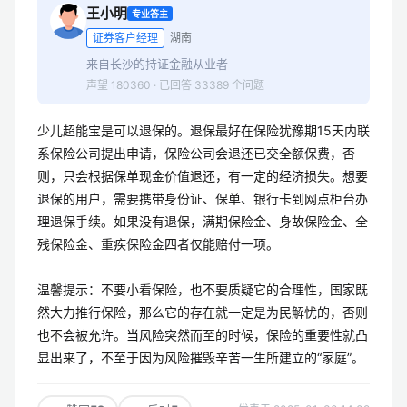
王小明
专业答主
证券客户经理
湖南
来自长沙的持证金融从业者
声望 180360 · 已回答 33389 个问题
少儿超能宝是可以退保的。退保最好在保险犹豫期15天内联
系保险公司提出申请，保险公司会退还已交全额保费，否
则，只会根据保单现金价值退还，有一定的经济损失。想要
退保的用户，需要携带身份证、保单、银行卡到网点柜台办
理退保手续。如果没有退保，满期保险金、身故保险金、全
残保险金、重疾保险金四者仅能赔付一项。
温馨提示：不要小看保险，也不要质疑它的合理性，国家既
然大力推行保险，那么它的存在就一定是为民解忧的，否则
也不会被允许。当风险突然而至的时候，保险的重要性就凸
显出来了，不至于因为风险摧毁辛苦一生所建立的“家庭”。