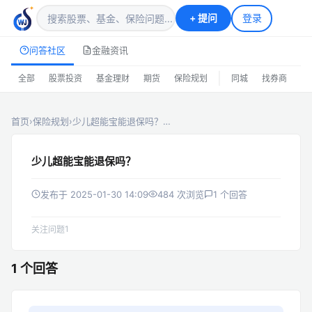
+
提问
登录
问答社区
金融资讯
|
全部
股票投资
基金理财
期货
保险规划
同城
找券商
排
首页
›
保险规划
›
少儿超能宝能退保吗？…
少儿超能宝能退保吗？
发布于 2025-01-30 14:09
484 次浏览
1 个回答
1
关注问题
1 个回答