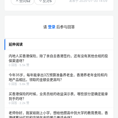
52
5
赞同
反对
发表于 2025-01-30 14:09
请
登录
后参与回答
延伸阅读
内地人买香港保险，除了亲自去香港签约，还有没有其他合规的投
保渠道呀？
0 回答 · 5.5k 赞
今年35岁，每年能拿出3万预算准备养老金，香港养老年金险和内
地产品相比，领取的金额会更高吗？
0 回答 · 5.6k 赞
买香港保险的时候，业务员给的收益演示表，哪些部分是确定能拿
到手的呀？
0 回答 · 2.2k 赞
老师你好，我家娃刚上小学，想给他攒高中到大学的教育费用，香
港储蓄分红险和内地年金险哪个更适合呀？