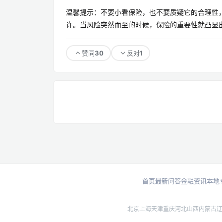
温馨提示：不要小看保险，也不要质疑它的合理性
许。当风险突然而至的时候，保险的重要性就凸显出
30
1
赞同
反对
首页
最新问答
金融资讯
本地
北京
上海
天津
重庆
河北
山西
内蒙古