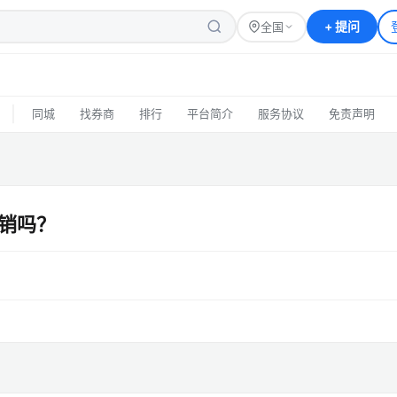
+
提问
全国
|
同城
找券商
排行
平台简介
服务协议
免责声明
销吗？