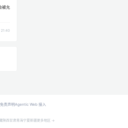
会被允
21:40
免责声明
Agentic Web 接入
藏
陕西
甘肃
青海
宁夏
新疆
更多地区 →