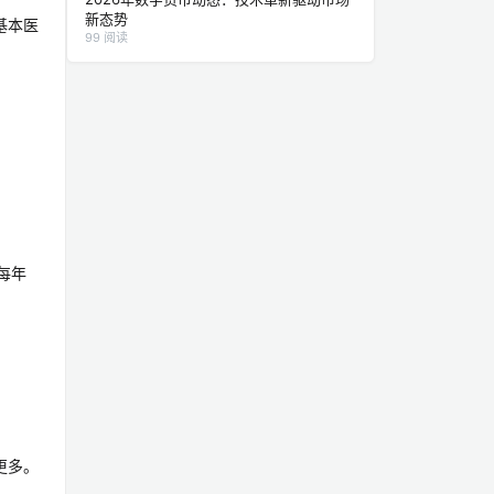
新态势
基本医
99 阅读
每年
更多。