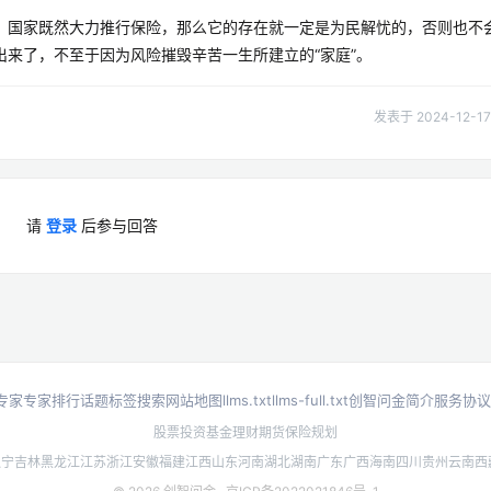
，国家既然大力推行保险，那么它的存在就一定是为民解忧的，否则也不
来了，不至于因为风险摧毁辛苦一生所建立的“家庭”。
发表于 2024-12-17 
请
登录
后参与回答
专家
专家排行
话题标签
搜索
网站地图
llms.txt
llms-full.txt
创智问金简介
服务协议
股票投资
基金理财
期货
保险规划
辽宁
吉林
黑龙江
江苏
浙江
安徽
福建
江西
山东
河南
湖北
湖南
广东
广西
海南
四川
贵州
云南
西