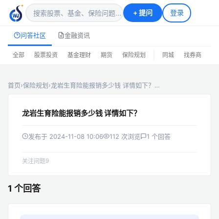
+
提问
登录
问答社区
金融资讯
|
全部
股票投资
基金理财
期货
保险规划
同城
找券商
排
首页
›
保险规划
›
龙岩生育险能报销多少钱 详情如下？…
龙岩生育险能报销多少钱 详情如下？
发布于 2024-11-08 10:06
112 次浏览
1 个回答
9
关注问题
1 个回答