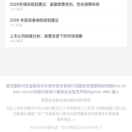
2026年保险规划建议：紧跟政策导向，优化保障布局
139 阅读
2026 年投资者保险规划建议
137 阅读
上市公司财报分析：政策背景下的市场洞察
143 阅读
首页
最新问答
金融资讯
本地专家
专家排行
话题标签
搜索
网站地图
llms.txt
llms-full.txt
创智问金简介
服务协议
免责声明
Agentic Web 接入
股票投资
基金理财
期货
保险规划
北京
上海
天津
重庆
河北
山西
内蒙古
辽宁
吉林
黑龙江
江苏
浙江
安徽
福建
江西
山东
河南
湖北
湖南
广东
广西
海南
四川
贵州
云南
西藏
陕西
甘肃
青海
宁夏
新疆
更多地区 →
© 2026 创智问金 ·
京ICP备2022021846号-1