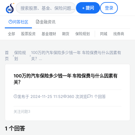
+
提问
登录
问答社区
金融资讯
|
全部
股票投资
基金理财
期货
保险规划
同城
找券商
排
首
保险规
100万的汽车保险多少钱一年 车险保费与什么因素有
›
›
页
划
关？…
100万的汽车保险多少钱一年 车险保费与什么因素有
关？
发布于 2024-11-25 11:52
360 次浏览
1 个回答
3
关注问题
1 个回答