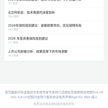
111 阅读
北交所机会：技术角度的深度剖析
108 阅读
2026年保险规划建议：紧跟政策导向，优化保障布局
140 阅读
2026 年投资者保险规划建议
137 阅读
上市公司财报分析：政策背景下的市场洞察
143 阅读
首页
最新问答
金融资讯
本地专家
专家排行
话题标签
搜索
网站地图
llms.txt
llms-full.txt
创智问金简介
服务协议
免责声明
Agentic Web 接入
股票投资
基金理财
期货
保险规划