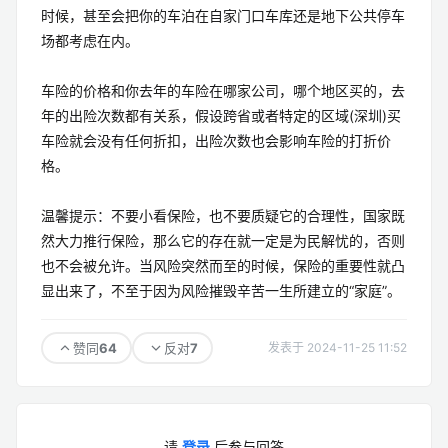
时候，甚至会把你的车泊在自家门口车库还是地下公共停车
场都考虑在内。
车险的价格和你去年的车险在哪家公司，哪个地区买的，去
年的出险次数都有关系，假设跨省或者特定的区域(深圳)买
车险就会没有任何折扣，出险次数也会影响车险的打折价
格。
温馨提示：不要小看保险，也不要质疑它的合理性，国家既
然大力推行保险，那么它的存在就一定是为民解忧的，否则
也不会被允许。当风险突然而至的时候，保险的重要性就凸
显出来了，不至于因为风险摧毁辛苦一生所建立的“家庭”。
64
7
赞同
反对
发表于 2024-11-25 11:52
请
登录
后参与回答