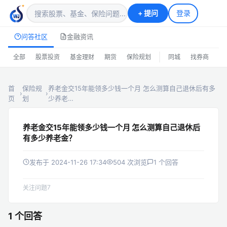
+
提问
登录
问答社区
金融资讯
|
全部
股票投资
基金理财
期货
保险规划
同城
找券商
排
首
保险规
养老金交15年能领多少钱一个月 怎么测算自己退休后有多
›
›
页
划
少养老…
养老金交15年能领多少钱一个月 怎么测算自己退休后
有多少养老金？
发布于 2024-11-26 17:34
504 次浏览
1 个回答
7
关注问题
1 个回答