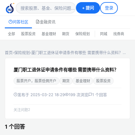
+
提问
登录
问答社区
金融资讯
|
全部
股票投资
基金理财
期货
保险规划
同城
找券商
排
首页
›
保险规划
›
厦门职工退休证申请条件有哪些 需要携带什么资料？…
厦门职工退休证申请条件有哪些 需要携带什么资料？
股票开户，股票低佣开户
期货
基金理财
股票投资
发布于 2025-03-22 18:29
199 次浏览
1 个回答
2
关注问题
1 个回答