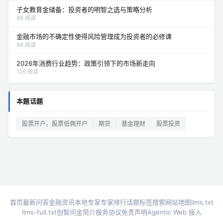
子女教育金储备：投资者的明智之选与策略分析
96 阅读
金融市场的不确定性使得风险管理成为投资者的必修课
88 阅读
2026年消费行业趋势：政策引领下的市场新走向
126 阅读
本题话题
股票开户，股票低佣开户
期货
基金理财
股票投资
首页
最新问答
金融资讯
本地专家
专家排行
话题标签
搜索
网站地图
llms.txt
llms-full.txt
创智问金简介
服务协议
免责声明
Agentic Web 接入