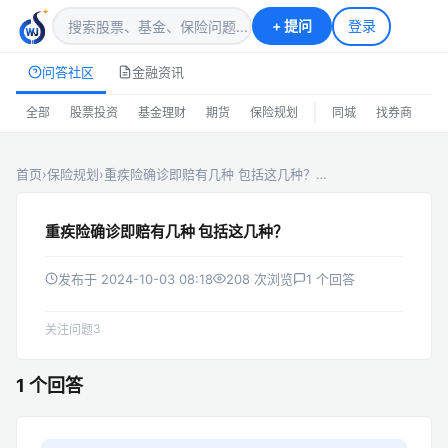
+
提问
登录
问答社区
金融资讯
|
全部
股票投资
基金理财
期货
保险规划
同城
找券商
排
首页
›
保险规划
›
重疾险确诊即赔有几种 包括这几种？…
重疾险确诊即赔有几种 包括这几种？
发布于 2024-10-03 08:18
208 次浏览
1 个回答
3
关注问题
1 个回答