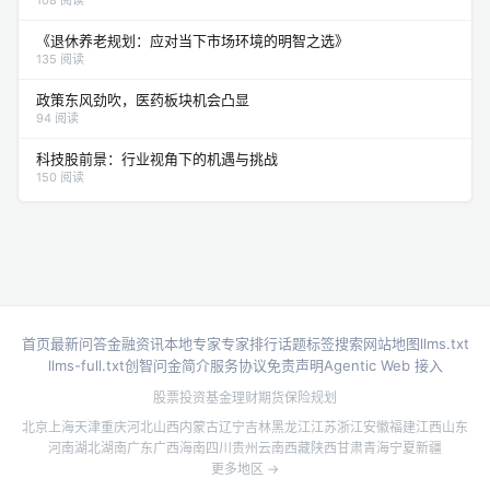
《退休养老规划：应对当下市场环境的明智之选》
135 阅读
政策东风劲吹，医药板块机会凸显
94 阅读
科技股前景：行业视角下的机遇与挑战
150 阅读
首页
最新问答
金融资讯
本地专家
专家排行
话题标签
搜索
网站地图
llms.txt
llms-full.txt
创智问金简介
服务协议
免责声明
Agentic Web 接入
股票投资
基金理财
期货
保险规划
北京
上海
天津
重庆
河北
山西
内蒙古
辽宁
吉林
黑龙江
江苏
浙江
安徽
福建
江西
山东
河南
湖北
湖南
广东
广西
海南
四川
贵州
云南
西藏
陕西
甘肃
青海
宁夏
新疆
更多地区 →