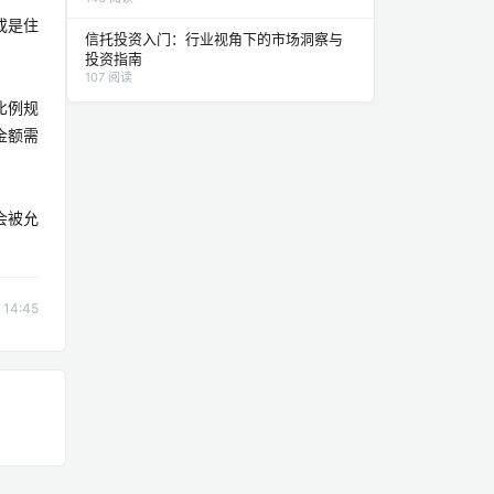
或是住
信托投资入门：行业视角下的市场洞察与
投资指南
107 阅读
比例规
金额需
会被允
14:45