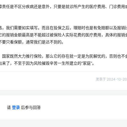
障责任是不区分疾病还是意外，只要是就诊所产生的医疗费用、门诊费用
格，我们需要如实填写。而且在投保之后，理赔时也是有免赔额以及报销
它的报销金额最高是不能超过被保险人实际花费的医疗费用，具体的报销
不要只看保额，通常我们是达不到的。
，国家既然大力推行保险，那么它的存在就一定是为民解忧的，否则也不
来了，不至于因为风险摧毁辛苦一生所建立的“家庭”。
发表于 2024-10-20 
请
登录
后参与回答