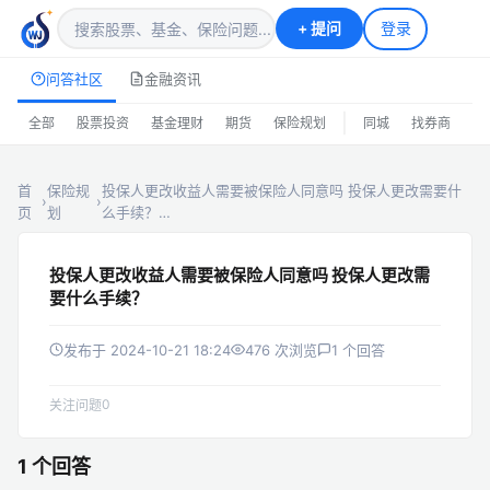
+
提问
登录
问答社区
金融资讯
|
全部
股票投资
基金理财
期货
保险规划
同城
找券商
排
首
保险规
投保人更改收益人需要被保险人同意吗 投保人更改需要什
›
›
页
划
么手续？…
投保人更改收益人需要被保险人同意吗 投保人更改需
要什么手续？
发布于 2024-10-21 18:24
476 次浏览
1 个回答
0
关注问题
1 个回答