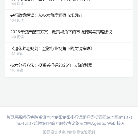
144 阅读
央行政策解读：从技术角度洞察市场风向
104 阅读
2026年资产配置方案：政策视角下的市场洞察与策略建议
120 阅读
《退休养老规划：金融行业视角下的关键策略》
131 阅读
技术分析方法：投资者把握2026年市场的利器
110 阅读
首页
最新问答
金融资讯
本地专家
专家排行
话题标签
搜索
网站地图
llms.txt
llms-full.txt
创智问金简介
服务协议
免责声明
Agentic Web 接入
股票投资
基金理财
期货
保险规划