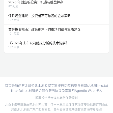
2026 年创业板投资：机遇与挑战并存
87 阅读
保险规划建议：投资者不可忽视的金融策略
127 阅读
黄金投资指南：政策视角下的市场洞察与策略建议
101 阅读
《2026年上市公司财报分析的技术洞察》
137 阅读
首页
最新问答
金融资讯
本地专家
专家排行
话题标签
搜索
网站地图
llms.txt
llms-full.txt
创智问金简介
服务协议
免责声明
Agentic Web 接入
股票投资
基金理财
期货
保险规划
北京
上海
天津
重庆
河北
山西
内蒙古
辽宁
吉林
黑龙江
江苏
浙江
安徽
福建
江西
山东
河南
湖北
湖南
广东
广西
海南
四川
贵州
云南
西藏
陕西
甘肃
青海
宁夏
新疆