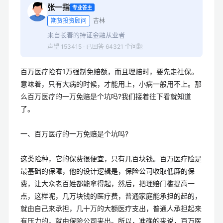
张一指
专业答主
期货投资顾问
吉林
来自长春的持证金融从业者
声望 153415 · 已回答 64321 个问题
百万医疗险有1万强制免赔额，而且理赔时，要先走社保。
意味着，只有大病的时候，才能用上，小病一般用不上。那
么百万医疗的一万免赔是个坑吗?我们接着往下看就知道
了。
一、百万医疗的一万免赔是个坑吗?
这类险种，它的保费很便宜，只有几百块钱。百万医疗险是
最基础的保障，他的设计逻辑是，保险公司收取低廉的保
费，让大众老百姓都能拿得起，然后，把理赔门槛提高一
点，这样呢，几万块钱的医疗费，普通家庭能承担的起的，
就由自己来承担，几十万的大额医疗支出，普通人承担起来
有压力的，就由保险公司来出。所以，准确的来说，百万医