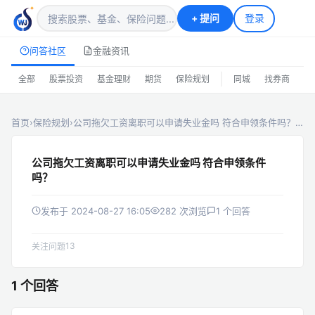
+
提问
登录
问答社区
金融资讯
|
全部
股票投资
基金理财
期货
保险规划
同城
找券商
排
首页
›
保险规划
›
公司拖欠工资离职可以申请失业金吗 符合申领条件吗？…
公司拖欠工资离职可以申请失业金吗 符合申领条件
吗？
发布于 2024-08-27 16:05
282 次浏览
1 个回答
13
关注问题
1 个回答