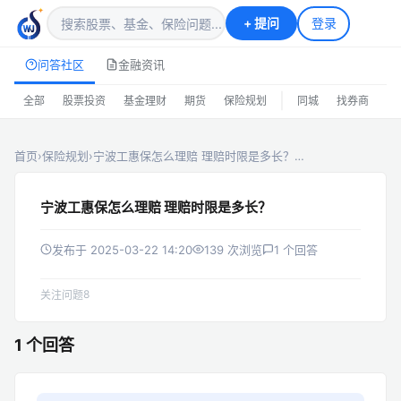
+
提问
登录
问答社区
金融资讯
|
全部
股票投资
基金理财
期货
保险规划
同城
找券商
排
首页
›
保险规划
›
宁波工惠保怎么理赔 理赔时限是多长？…
宁波工惠保怎么理赔 理赔时限是多长？
发布于 2025-03-22 14:20
139 次浏览
1 个回答
8
关注问题
1 个回答