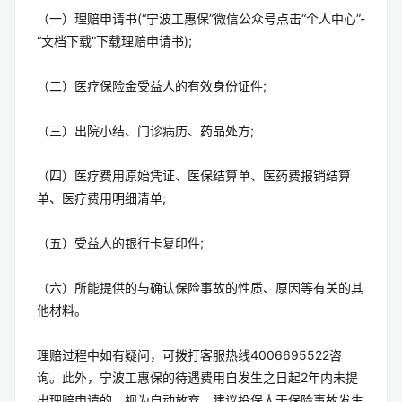
（一）理赔申请书(“宁波工惠保”微信公众号点击“个人中心”-
“文档下载”下载理赔申请书);
（二）医疗保险金受益人的有效身份证件;
（三）出院小结、门诊病历、药品处方;
（四）医疗费用原始凭证、医保结算单、医药费报销结算
单、医疗费用明细清单;
（五）受益人的银行卡复印件;
（六）所能提供的与确认保险事故的性质、原因等有关的其
他材料。
理赔过程中如有疑问，可拨打客服热线4006695522咨
询。此外，宁波工惠保的待遇费用自发生之日起2年内未提
出理赔申请的，视为自动放弃，建议投保人于保险事故发生