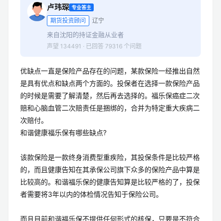
卢玮琛
专业答主
期货投资顾问
辽宁
来自沈阳的持证金融从业者
声望 134491 · 已回答 79316 个问题
优缺点一直是保险产品存在的问题，某款保险一经推出自然
是具有优点和缺点两个方面的。投保者在选择一款保险产品
的时候是需要了解清楚，然后再去选择的。福乐保癌症二次
赔和心脑血管二次赔责任是捆绑的，合并为特定重大疾病二
次赔付。
和谐健康福乐保有哪些缺点?
该款保险是一款终身消费型重疾险，其投保条件是比较严格
的，而且健康告知在其承保公司旗下众多的保险产品中算是
比较高的。和谐福乐保的健康告知算是比较严格的了，投保
者需要将3年以内的体检情况告知于保险公司。
而且目前和谐福乐保不提供任何形式的核保，只要是不符合