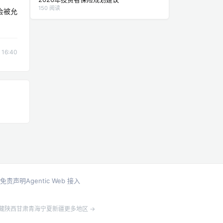
150 阅读
会被允
16:40
免责声明
Agentic Web 接入
藏
陕西
甘肃
青海
宁夏
新疆
更多地区 →