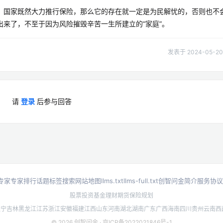
，国家既然大力推行保险，那么它的存在就一定是为民解忧的，否则也不
来了，不至于因为风险摧毁辛苦一生所建立的“家庭”。
发表于 2024-05-20 
请
登录
后参与回答
专家
专家排行
话题标签
搜索
网站地图
llms.txt
llms-full.txt
创智问金简介
服务协议
股票投资
基金理财
期货
保险规划
辽宁
吉林
黑龙江
江苏
浙江
安徽
福建
江西
山东
河南
湖北
湖南
广东
广西
海南
四川
贵州
云南
西
© 2026 创智问金 ·
京ICP备2022021846号-1