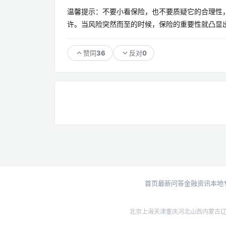
温馨提示：不要小看保险，也不要质疑它的合理性
许。当风险突然而至的时候，保险的重要性就凸显出
36
0
赞同
反对
首页
最新问答
金融资讯
本地
北京
上海
天津
重庆
河北
山西
内蒙古