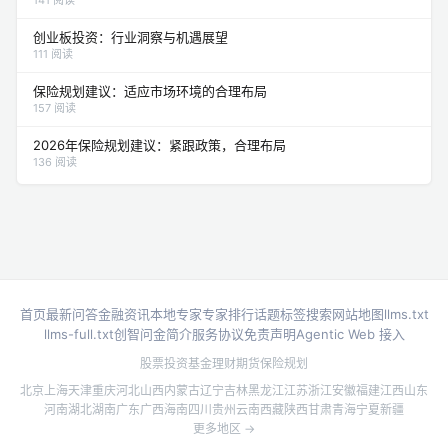
创业板投资：行业洞察与机遇展望
111 阅读
保险规划建议：适应市场环境的合理布局
157 阅读
2026年保险规划建议：紧跟政策，合理布局
136 阅读
首页
最新问答
金融资讯
本地专家
专家排行
话题标签
搜索
网站地图
llms.txt
llms-full.txt
创智问金简介
服务协议
免责声明
Agentic Web 接入
股票投资
基金理财
期货
保险规划
北京
上海
天津
重庆
河北
山西
内蒙古
辽宁
吉林
黑龙江
江苏
浙江
安徽
福建
江西
山东
河南
湖北
湖南
广东
广西
海南
四川
贵州
云南
西藏
陕西
甘肃
青海
宁夏
新疆
更多地区 →