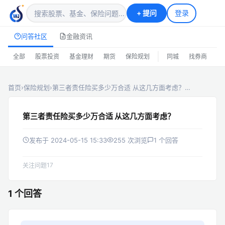
+
提问
登录
问答社区
金融资讯
|
全部
股票投资
基金理财
期货
保险规划
同城
找券商
排
首页
›
保险规划
›
第三者责任险买多少万合适 从这几方面考虑？…
第三者责任险买多少万合适 从这几方面考虑？
发布于 2024-05-15 15:33
255 次浏览
1 个回答
17
关注问题
1 个回答