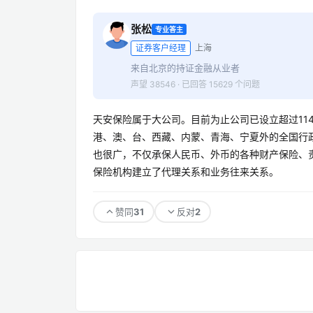
张松
专业答主
证券客户经理
上海
来自北京的持证金融从业者
声望 38546 · 已回答 15629 个问题
天安保险属于大公司。目前为止公司已设立超过11
港、澳、台、西藏、内蒙、青海、宁夏外的全国行政
也很广，不仅承保人民币、外币的各种财产保险、
保险机构建立了代理关系和业务往来关系。
31
2
赞同
反对