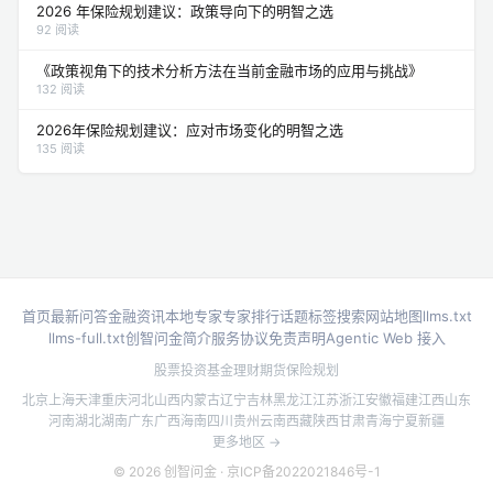
2026 年保险规划建议：政策导向下的明智之选
92 阅读
《政策视角下的技术分析方法在当前金融市场的应用与挑战》
132 阅读
2026年保险规划建议：应对市场变化的明智之选
135 阅读
首页
最新问答
金融资讯
本地专家
专家排行
话题标签
搜索
网站地图
llms.txt
llms-full.txt
创智问金简介
服务协议
免责声明
Agentic Web 接入
股票投资
基金理财
期货
保险规划
北京
上海
天津
重庆
河北
山西
内蒙古
辽宁
吉林
黑龙江
江苏
浙江
安徽
福建
江西
山东
河南
湖北
湖南
广东
广西
海南
四川
贵州
云南
西藏
陕西
甘肃
青海
宁夏
新疆
更多地区 →
© 2026 创智问金 ·
京ICP备2022021846号-1