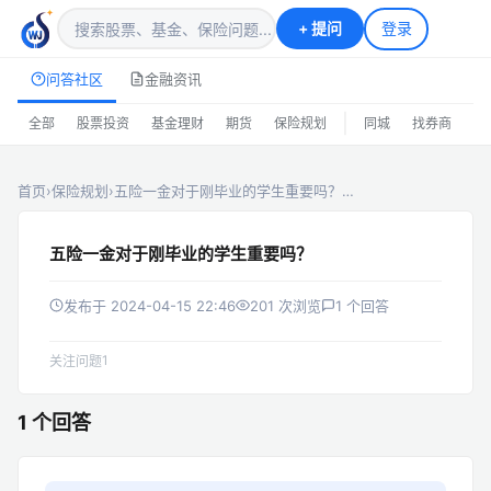
+
提问
登录
问答社区
金融资讯
|
全部
股票投资
基金理财
期货
保险规划
同城
找券商
排
首页
›
保险规划
›
五险一金对于刚毕业的学生重要吗？…
五险一金对于刚毕业的学生重要吗？
发布于 2024-04-15 22:46
201 次浏览
1 个回答
1
关注问题
1 个回答