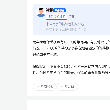
褚扬
专业答主
期货投资顾问
江苏
来自南京的持证金融从业者
声望 149 · 已回答 95151 个问题
瑞华康瑞保重疾险有180天的等待期。与其他公司
情况下，90天的等待期是多数保险会设定的等待期
龄范围基本一致。
温馨提示：不要小看保险，也不要质疑它的合理性
许。当风险突然而至的时候，保险的重要性就凸显出
108
13
赞同
反对