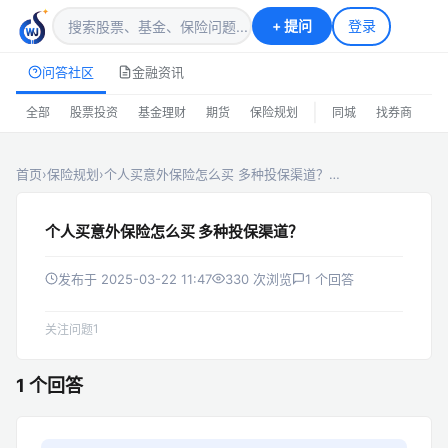
+
提问
登录
问答社区
金融资讯
|
全部
股票投资
基金理财
期货
保险规划
同城
找券商
排
首页
›
保险规划
›
个人买意外保险怎么买 多种投保渠道？…
个人买意外保险怎么买 多种投保渠道？
发布于 2025-03-22 11:47
330 次浏览
1 个回答
1
关注问题
1 个回答