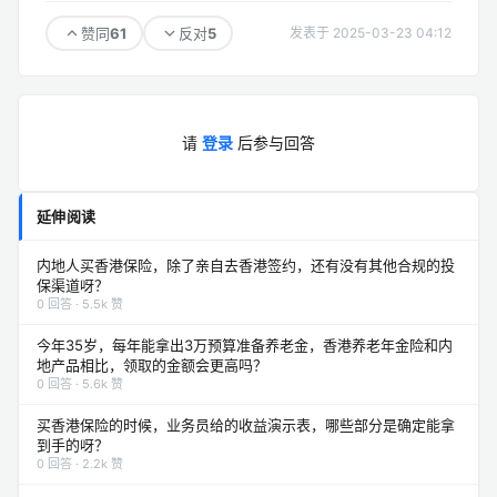
61
5
赞同
反对
发表于 2025-03-23 04:12
请
登录
后参与回答
延伸阅读
内地人买香港保险，除了亲自去香港签约，还有没有其他合规的投
保渠道呀？
0 回答 · 5.5k 赞
今年35岁，每年能拿出3万预算准备养老金，香港养老年金险和内
地产品相比，领取的金额会更高吗？
0 回答 · 5.6k 赞
买香港保险的时候，业务员给的收益演示表，哪些部分是确定能拿
到手的呀？
0 回答 · 2.2k 赞