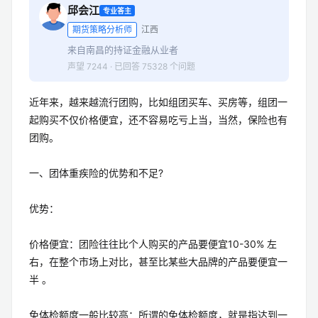
邱会江
专业答主
期货策略分析师
江西
来自南昌的持证金融从业者
声望 7244 · 已回答 75328 个问题
近年来，越来越流行团购，比如组团买车、买房等，组团一
起购买不仅价格便宜，还不容易吃亏上当，当然，保险也有
团购。
一、团体重疾险的优势和不足?
优势：
价格便宜：团险往往比个人购买的产品要便宜10-30% 左
右，在整个市场上对比，甚至比某些大品牌的产品要便宜一
半 。
免体检额度一般比较高：所谓的免体检额度，就是指达到一