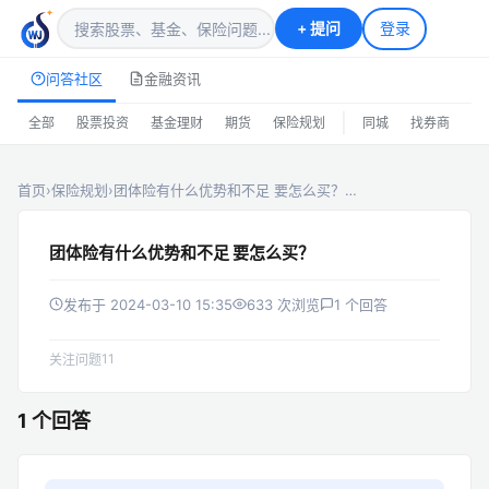
+
提问
登录
问答社区
金融资讯
|
全部
股票投资
基金理财
期货
保险规划
同城
找券商
排
首页
›
保险规划
›
团体险有什么优势和不足 要怎么买？…
团体险有什么优势和不足 要怎么买？
发布于 2024-03-10 15:35
633 次浏览
1 个回答
11
关注问题
1 个回答