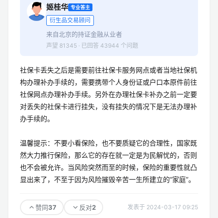
姬桂华
专业答主
衍生品交易顾问
来自北京的持证金融从业者
声望 81345 · 已回答 43944 个问题
社保卡丢失之后是需要前往社保卡服务网点或者当地社保机
构办理补办手续的，需要携带个人身份证或户口本原件前往
社保网点办理补办手续。另外在办理社保卡补办之前一定要
对丢失的社保卡进行挂失，没有挂失的情况下是无法办理补
办手续的。
温馨提示：不要小看保险，也不要质疑它的合理性，国家既
然大力推行保险，那么它的存在就一定是为民解忧的，否则
也不会被允许。当风险突然而至的时候，保险的重要性就凸
显出来了，不至于因为风险摧毁辛苦一生所建立的“家庭”。
37
2
赞同
反对
发表于 2024-03-17 09:25