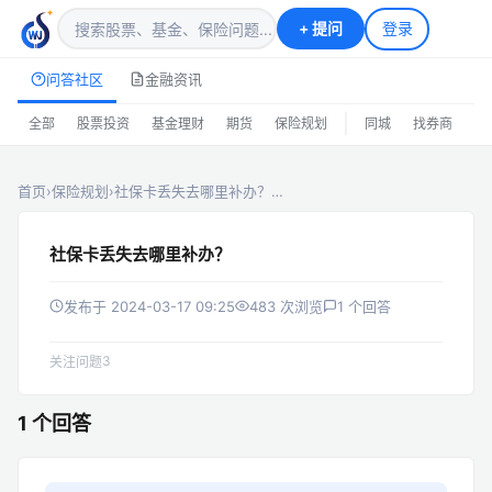
+
提问
登录
问答社区
金融资讯
|
全部
股票投资
基金理财
期货
保险规划
同城
找券商
排
首页
›
保险规划
›
社保卡丢失去哪里补办？…
社保卡丢失去哪里补办？
发布于 2024-03-17 09:25
483 次浏览
1 个回答
3
关注问题
1 个回答