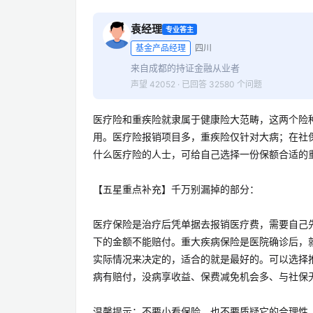
袁经理
专业答主
基金产品经理
四川
来自成都的持证金融从业者
声望 42052 · 已回答 32580 个问题
医疗险和重疾险就隶属于健康险大范畴，这两个险
用。医疗险报销项目多，重疾险仅针对大病；在社
什么医疗险的人士，可给自己选择一份保额合适的
【五星重点补充】千万别漏掉的部分：
医疗保险是治疗后凭单据去报销医疗费，需要自己先
下的金额不能赔付。重大疾病保险是医院确诊后，
实际情况来决定的，适合的就是最好的。可以选择推
病有赔付，没病享收益、保费减免机会多、与社保
温馨提示：不要小看保险，也不要质疑它的合理性