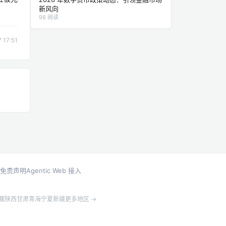
新风向
98 阅读
17:51
免责声明
Agentic Web 接入
藏
陕西
甘肃
青海
宁夏
新疆
更多地区 →