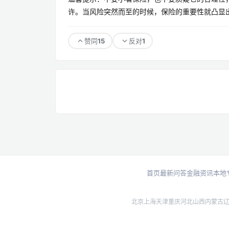
许。当风险突然而至的时候，保险的重要性就凸显出
15
1
赞同
反对
首页
最新问答
金融资讯
本地
北京
上海
天津
重庆
河北
山西
内蒙古