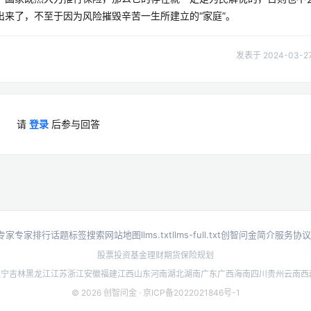
来了，不至于因为风险摧毁辛苦一生所建立的“家庭”。
发表于 2024-03-27 
请
登录
后参与回答
专家
专家排行
话题标签
搜索
网站地图
llms.txt
llms-full.txt
创智问金简介
服务协议
股票投资
基金理财
期货
保险规划
辽宁
吉林
黑龙江
江苏
浙江
安徽
福建
江西
山东
河南
湖北
湖南
广东
广西
海南
四川
贵州
云南
西
© 2026 创智问金 ·
京ICP备2022021846号-1