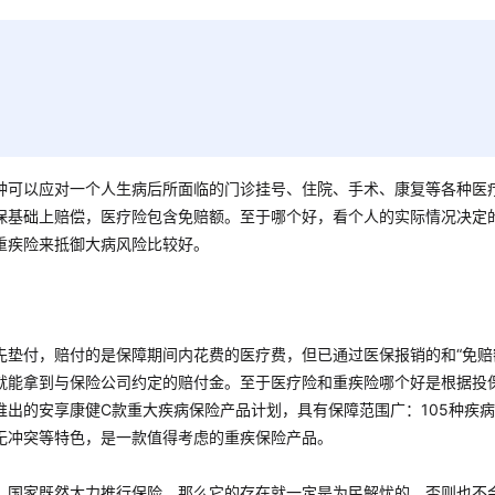
种可以应对一个人生病后所面临的门诊挂号、住院、手术、康复等各种医
保基础上赔偿，医疗险包含免赔额。至于哪个好，看个人的实际情况决定
重疾险来抵御大病风险比较好。
垫付，赔付的是保障期间内花费的医疗费，但已通过医保报销的和“免赔
就能拿到与保险公司约定的赔付金。至于医疗险和重疾险哪个好是根据投
出的安享康健C款重大疾病保险产品计划，具有保障范围广：105种疾
无冲突等特色，是一款值得考虑的重疾保险产品。
，国家既然大力推行保险，那么它的存在就一定是为民解忧的，否则也不