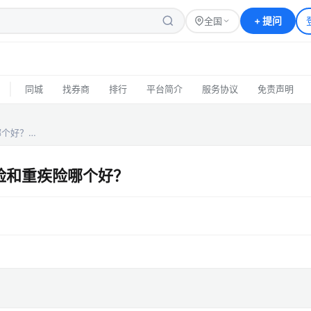
+
提问
全国
|
同城
找券商
排行
平台简介
服务协议
免责声明
哪个好？…
险和重疾险哪个好？