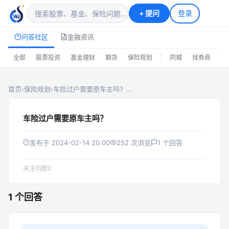
+
提问
登录
问答社区
金融资讯
|
全部
股票投资
基金理财
期货
保险规划
同城
找券商
排
首页
›
保险规划
›
车险过户需要原车主吗？…
车险过户需要原车主吗？
发布于 2024-02-14 20:00
252 次浏览
1 个回答
2
关注问题
1 个回答