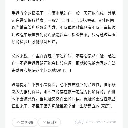
手续齐全的情况下，车辆本地过户一般一天可以完成。外地
过户需要提取档案，一般7个工作日可以办理完。具体时间
以当地车管所的规定为准，不同单位效率各有不同。车辆过
户过程中最重要的两点就是验车和检查档案，只有通过车管
所的检验后才能顺利过户。
总的来说，车主在办理车辆过户时，不要忘记将车险一起过
户，不然后续理赔可能会比较麻烦，那就按我给大家的方法
来处理和解决这个问题就OK了。！
温馨提示：不要小看保险，也不要质疑它的合理性，国家既
然大力推行保险，那么它的存在就一定是为民解忧的，否则
也不会被允许。当风险突然而至的时候，保险的重要性就凸
显出来了，不至于因为风险摧毁辛苦一生所建立的“家庭”。
68
7
赞同
反对
发表于 2024-02-14 20:00