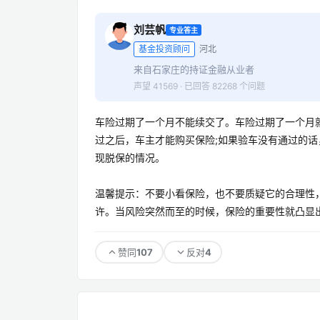
刘芸帆
专业答主
基金投资顾问
河北
来自石家庄的持证金融从业者
声望 41569 · 已回答 82268 个问题
车险过期了一个月不能续交了。车险过期了一个月
过之后，车主才能购买保险;如果验车没有通过的
现脱保的情况。
温馨提示：不要小看保险，也不要质疑它的合理性
许。当风险突然而至的时候，保险的重要性就凸显出
107
4
赞同
反对