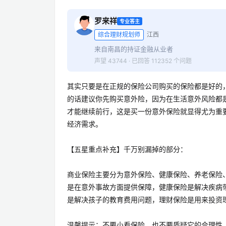
罗来祥
专业答主
综合理财规划师
江西
来自南昌的持证金融从业者
声望 43744 · 已回答 112352 个问题
其实只要是在正规的保险公司购买的保险都是好的
的话建议你先购买意外险，因为在生活意外风险都
才能继续前行，这是买一份意外保险就显得尤为重
经济需求。
【五星重点补充】千万别漏掉的部分：
商业保险主要分为意外保险、健康保险、养老保险
是在意外事故方面提供保障，健康保险是解决疾病
是解决孩子的教育费用问题，理财保险是用来投资
温馨提示：不要小看保险，也不要质疑它的合理性