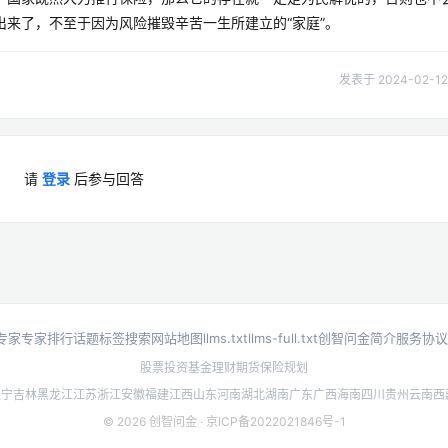
来了，不至于因为风险摧毁辛苦一生所建立的“家庭”。
发表于 2024-02-12 
请
登录
后参与回答
专家
专家排行
话题标签
搜索
网站地图
llms.txt
llms-full.txt
创智问金简介
服务协议
股票投资
基金理财
期货
保险规划
辽宁
吉林
黑龙江
江苏
浙江
安徽
福建
江西
山东
河南
湖北
湖南
广东
广西
海南
四川
贵州
云南
西
© 2026 创智问金 ·
京ICP备2022021846号-1