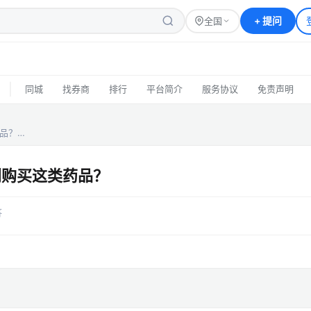
+
提问
全国
|
同城
找券商
排行
平台简介
服务协议
免责声明
品？…
别购买这类药品？
答