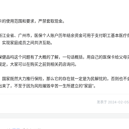
卡的使用范围和要求，严禁套取现金。
浙江全省、广州市，医保个人账户历年结余资金可用于支付职工基本医疗
，实现家庭成员之间共济互助。
保健品吗这个问题有了大概的了解，一句话概括，用自己的医保卡给父母
规定，大家可以在购买之前到相关药店询问。
，国家既然大力推行保险，那么它的存在就一定是为民解忧的，否则也不
来了，不至于因为风险摧毁辛苦一生所建立的“家庭”。
发表于 2024-02-05 