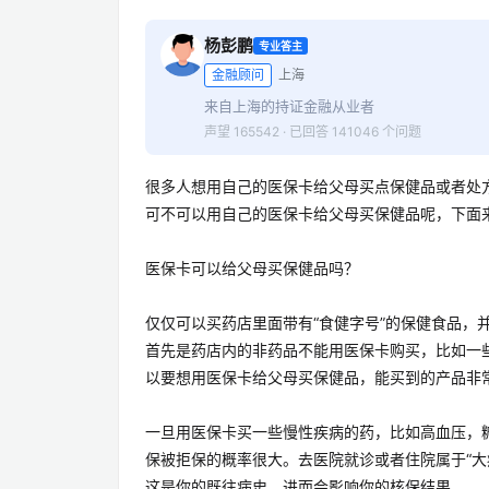
杨彭鹏
专业答主
金融顾问
上海
来自上海的持证金融从业者
声望 165542 · 已回答 141046 个问题
很多人想用自己的医保卡给父母买点保健品或者处
可不可以用自己的医保卡给父母买保健品呢，下面
医保卡可以给父母买保健品吗？
仅仅可以买药店里面带有“食健字号”的保健食品，
首先是药店内的非药品不能用医保卡购买，比如一
以要想用医保卡给父母买保健品，能买到的产品非
一旦用医保卡买一些慢性疾病的药，比如高血压，
保被拒保的概率很大。去医院就诊或者住院属于“大
这是你的既往病史，进而会影响你的核保结果。