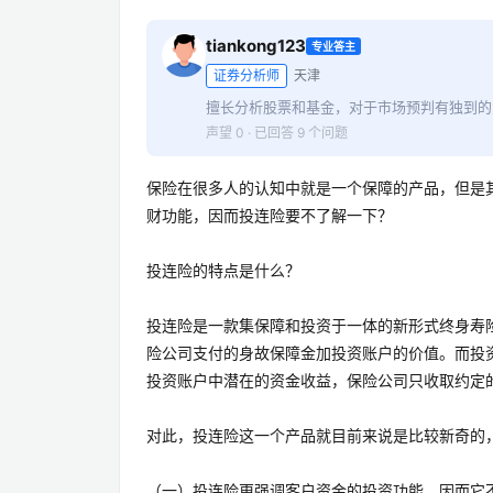
tiankong123
专业答主
证券分析师
天津
擅长分析股票和基金，对于市场预判有独到的
声望 0 · 已回答 9 个问题
保险在很多人的认知中就是一个保障的产品，但是
财功能，因而投连险要不了解一下？
投连险的特点是什么？
投连险是一款集保障和投资于一体的新形式终身寿
险公司支付的身故保障金加投资账户的价值。而投
投资账户中潜在的资金收益，保险公司只收取约定
对此，投连险这一个产品就目前来说是比较新奇的
（一）投连险更强调客户资金的投资功能，因而它