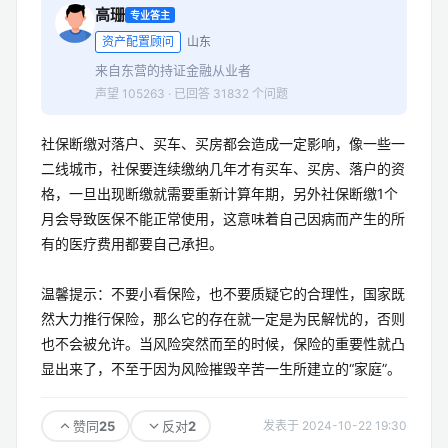
高珊
专业答主
资产配置顾问
山东
来自东营的持证金融从业者
声望 105263 · 已回答 31832 个问题
社保断缴对落户、买车、买房都会造成一定影响，像一些一
二线城市，社保要连续缴纳几年才有买车、买房、落户的资
格，一旦出现断缴就需要重新计算年期，另外社保断缴1个
月会导致医保不能正常使用，这意味着自己因病而产生的所
有的医疗费用都要自己承担。
温馨提示：不要小看保险，也不要质疑它的合理性，国家既
然大力推行保险，那么它的存在就一定是为民解忧的，否则
也不会被允许。当风险突然而至的时候，保险的重要性就凸
显出来了，不至于因为风险摧毁辛苦一生所建立的“家庭”。
25
2
赞同
反对
发表于 2024-10-22 19:30