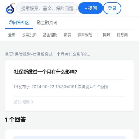
+
提问
登录
问答社区
金融资讯
|
全部
股票投资
基金理财
期货
保险规划
同城
找券商
排
首页
›
保险规划
›
社保断缴过一个月有什么影响?…
社保断缴过一个月有什么影响?
发布于 2024-10-22 19:30
191 次浏览
1 个回答
10
关注问题
1 个回答